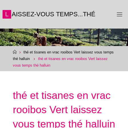
Skip
to
L
A
I
S
S
E
Z
-
V
O
U
S
T
E
M
P
S
.
.
.
T
H
É
content
Home
thé et tisanes en vrac rooibos Vert laissez vous temps
thé halluin
thé et tisanes en vrac rooibos Vert laissez
vous temps thé halluin
thé et tisanes en vrac
rooibos Vert laissez
vous temps thé halluin