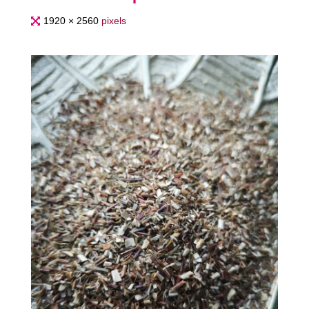
Full
1920 × 2560
pixels
size