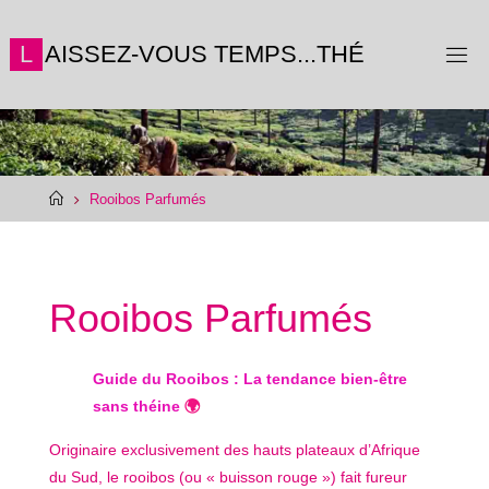
Skip
to
L
A
I
S
S
E
Z
-
V
O
U
S
T
E
M
P
S
.
.
.
T
H
É
content
Home
Rooibos Parfumés
Rooibos Parfumés
Guide du Rooibos : La tendance bien-être
sans théine
🌍
Originaire exclusivement des hauts plateaux d’Afrique
du Sud, le rooibos (ou « buisson rouge ») fait fureur