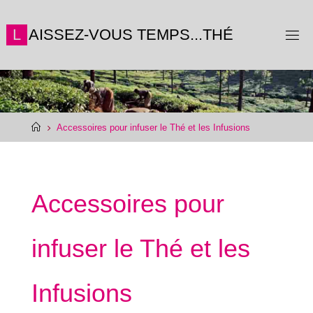
Skip
to
L
A
I
S
S
E
Z
-
V
O
U
S
T
E
M
P
S
.
.
.
T
H
É
content
Home
Accessoires pour infuser le Thé et les Infusions
Accessoires pour
infuser le Thé et les
Infusions