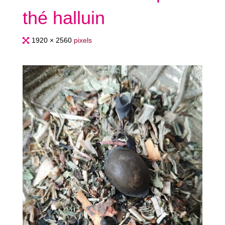
thé halluin
Full
1920 × 2560
pixels
size