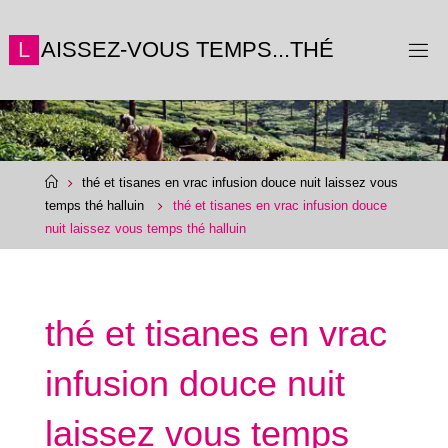
Skip
to
L
A
I
S
S
E
Z
-
V
O
U
S
T
E
M
P
S
.
.
.
T
H
É
content
Home
thé et tisanes en vrac infusion douce nuit laissez vous
temps thé halluin
thé et tisanes en vrac infusion douce
nuit laissez vous temps thé halluin
thé et tisanes en vrac
infusion douce nuit
laissez vous temps