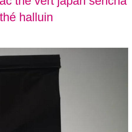
rac thé vert japan sencha
thé halluin