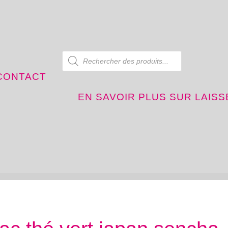
Recherche de produits
CONTACT
EN SAVOIR PLUS SUR LAIS
ssez vous temps thé halluin
thé et infusion en vrac thé vert japan