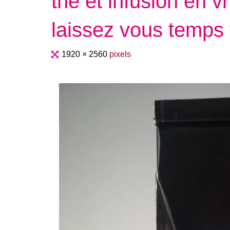
thé et infusion en v
laissez vous temps 
Full
1920 × 2560
pixels
size