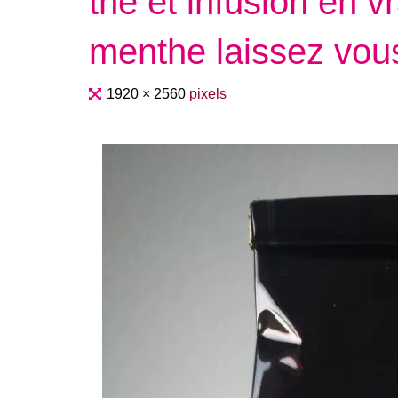
thé et infusion en 
menthe laissez vous
Full
1920 × 2560
pixels
size