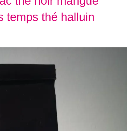
vrac thé noir mangue
 temps thé halluin