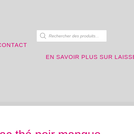
Recherche de produits
CONTACT
EN SAVOIR PLUS SUR LAIS
laissez vous temps thé halluin
thé et infusion en vrac thé noir