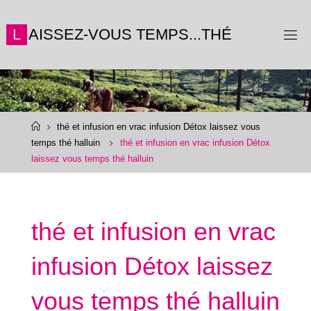
Skip
to
L
A
I
S
S
E
Z
-
V
O
U
S
T
E
M
P
S
.
.
.
T
H
É
content
Home
thé et infusion en vrac infusion Détox laissez vous
temps thé halluin
thé et infusion en vrac infusion Détox
laissez vous temps thé halluin
thé et infusion en vrac
infusion Détox laissez
vous temps thé halluin