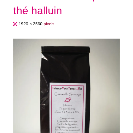
thé halluin
Full
1920 × 2560
pixels
size