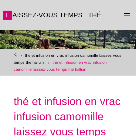
Skip
to
L
A
I
S
S
E
Z
-
V
O
U
S
T
E
M
P
S
.
.
.
T
H
É
content
Home
thé et infusion en vrac infusion camomille laissez vous
temps thé halluin
thé et infusion en vrac infusion
camomille laissez vous temps thé halluin
thé et infusion en vrac
infusion camomille
laissez vous temps