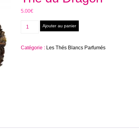
5.00
€
quantité
Ajouter au panier
de
Thé
Catégorie :
Les Thés Blancs Parfumés
du
Dragon