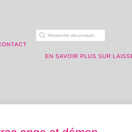
Recherche de produits
CONTACT
EN SAVOIR PLUS SUR LAIS
ous temps thé halluin
paquet thé vert en vrac ange et démon