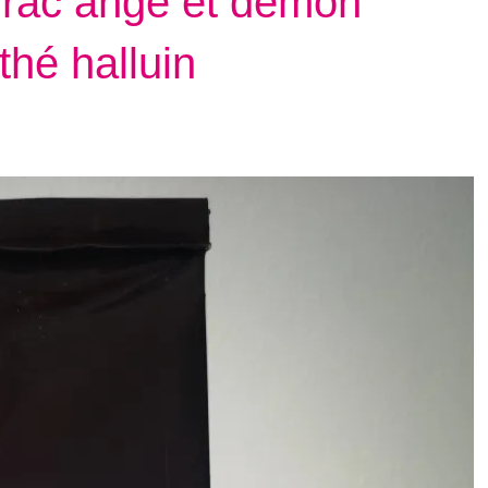
 vrac ange et démon
thé halluin