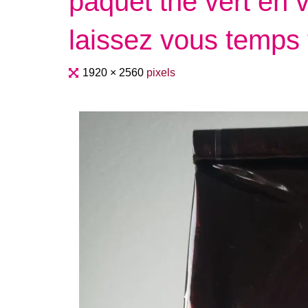
paquet thé vert en
laissez vous temps 
Full
1920 × 2560
pixels
size